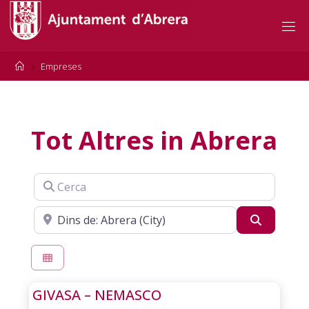
Skip
to
content
Home
Empreses
Tot Altres in Abrera
Cerca
Cerca
Buscar
GIVASA – NEMASCO