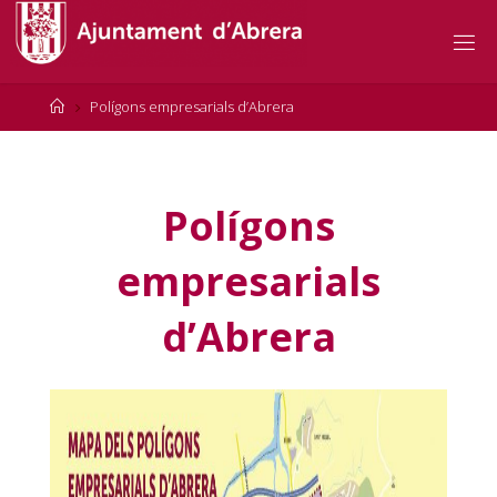
Skip
to
content
Home
Polígons empresarials d’Abrera
Polígons
empresarials
d’Abrera