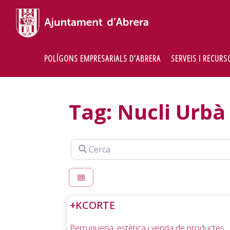
Skip
to
content
Home
Empreses
POLÍGONS EMPRESARIALS D’ABRERA
SERVEIS I RECURS
Tag: Nucli Urbà
Cerca
+KCORTE
Perruqueria, estètica i venda de productes.