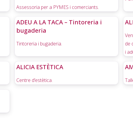
Assessoria per a PYMES i comerciants.
ADEU A LA TACA – Tintoreria i
AL
bugaderia
Ven
Tintoreria i bugaderia.
de 
i ad
ALICIA ESTÈTICA
AM
Centre d’estètica.
Tal