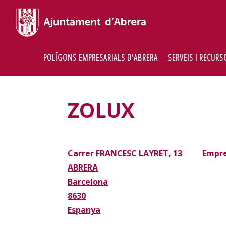
Skip
to
content
Home
Empresa
ZOLUX
POLÍGONS EMPRESARIALS D’ABRERA
SERVEIS I RECURS
ZOLUX
Carrer FRANCESC LAYRET, 13
Empre
ABRERA
Barcelona
8630
Espanya