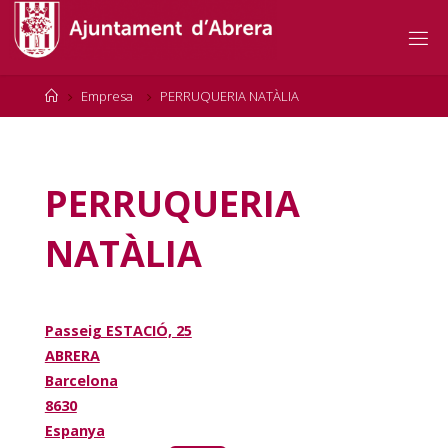
Skip
to
content
Home
Empresa
PERRUQUERIA NATÀLIA
PERRUQUERIA
NATÀLIA
Passeig ESTACIÓ, 25
ABRERA
Barcelona
8630
Espanya