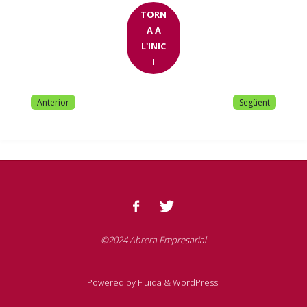
TORN
A A
L'INIC
I
Anterior
Següent
©2024 Abrera Empresarial
Powered by
Fluida
&
WordPress.